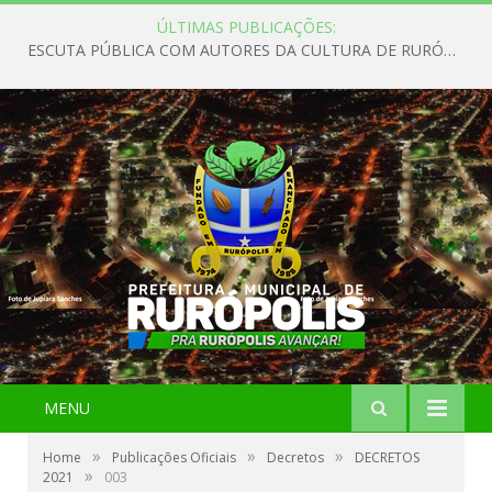
ÚLTIMAS PUBLICAÇÕES:
ESCUTA PÚBLICA COM AUTORES DA CULTURA DE RURÓPOLIS
MENU
»
»
»
Home
Publicações Oficiais
Decretos
DECRETOS
»
2021
003