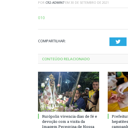
POR
CR2-ADMIN7
EM
30 DE SETEMBRO DE 2021
010
COMPARTILHAR:
Twi
CONTEÚDO RELACIONADO
Rurópolis vivencia dias de fé e
Prefeitu
devoção com a visita da
hepatite
Imagem Peregrina de Nossa
campanh