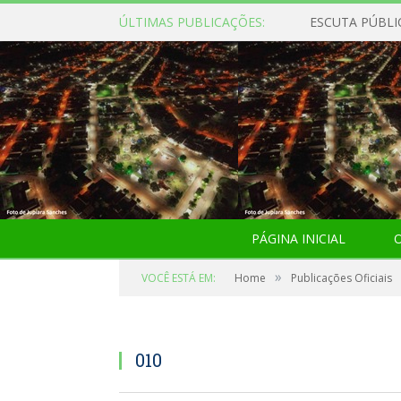
ÚLTIMAS PUBLICAÇÕES:
ESCUTA PÚBLI
PÁGINA INICIAL
O
»
VOCÊ ESTÁ EM:
Home
Publicações Oficiais
010