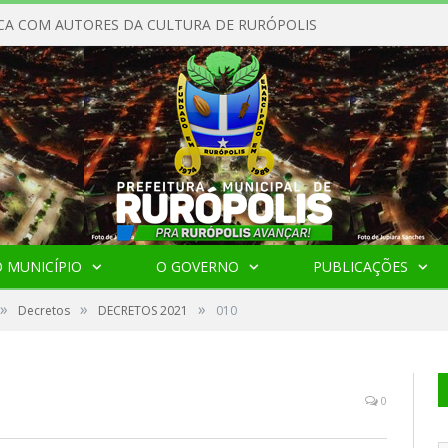
CA COM AUTORES DA CULTURA DE RURÓPOLIS
 MUNICÍPIO
O GOVERNO
PUBLICAÇÕES
»
»
»
Decretos
DECRETOS 2021
010
0