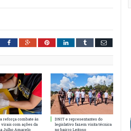
tter
Facebook
Google+
Pinterest
LinkedIn
Tumblr
Email
ra reforça combate às
DNIT e representantes do
s virais com ações da
legislativo fazem visita técnica
a Julho Amarelo
no bairro Leitoso