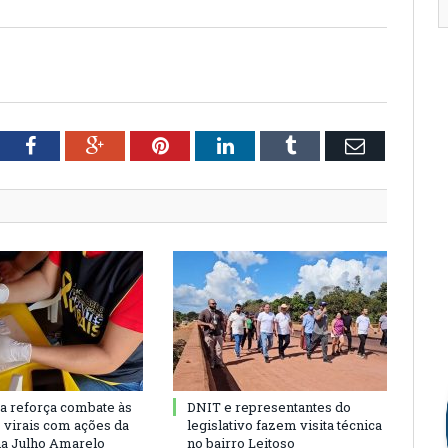
tter
Facebook
Google+
Pinterest
LinkedIn
Tumblr
Email
ra reforça combate às
DNIT e representantes do
s virais com ações da
legislativo fazem visita técnica
a Julho Amarelo
no bairro Leitoso