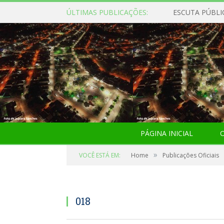
ÚLTIMAS PUBLICAÇÕES:
ESCUTA PÚBLI
PÁGINA INICIAL
O
»
VOCÊ ESTÁ EM:
Home
Publicações Oficiais
018