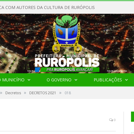
CA COM AUTORES DA CULTURA DE RURÓPOLIS
 MUNICÍPIO
O GOVERNO
PUBLICAÇÕES
»
»
»
Decretos
DECRETOS 2021
018
0