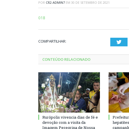
POR
CR2-ADMIN7
EM
30 DE SETEMBRO DE 2021
018
COMPARTILHAR:
Twi
CONTEÚDO RELACIONADO
Rurópolis vivencia dias de fé e
Prefeitu
devoção com a visita da
hepatite
Imagem Peregrina de Nossa
campanh