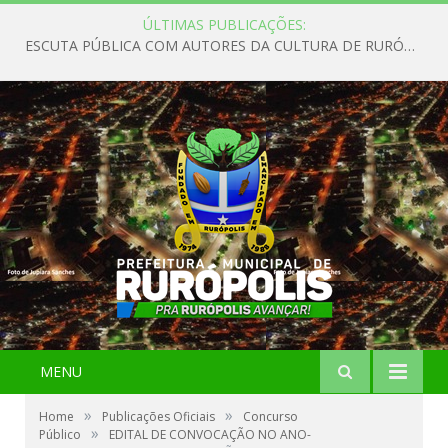
ÚLTIMAS PUBLICAÇÕES:
ESCUTA PÚBLICA COM AUTORES DA CULTURA DE RURÓPOLIS
MENU
»
»
Home
Publicações Oficiais
Concurso
»
Público
EDITAL DE CONVOCAÇÃO NO ANO-