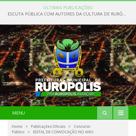
ÚLTIMAS PUBLICAÇÕES:
ESCUTA PÚBLICA COM AUTORES DA CULTURA DE RURÓPOLIS
MENU
»
»
Home
Publicações Oficiais
Concurso
»
Público
EDITAL DE CONVOCAÇÃO NO ANO-