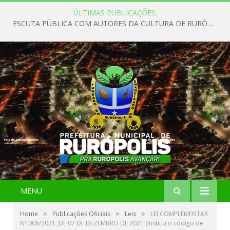
ÚLTIMAS PUBLICAÇÕES:
ESCUTA PÚBLICA COM AUTORES DA CULTURA DE RURÓPOLIS
MENU
»
»
»
Home
Publicações Oficiais
Leis
LEI COMPLEMENTAR
Nº 006/2021, DE 07 DE DEZEMBRO DE 2021 (Institui o código de