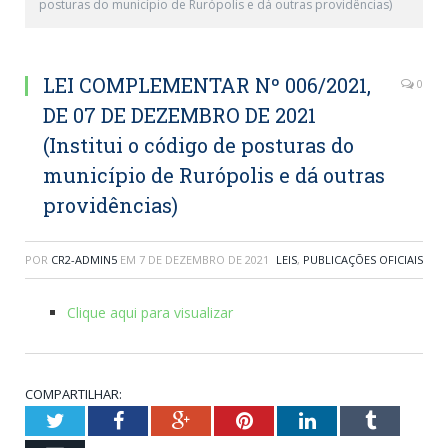
posturas do município de Rurópolis e dá outras providências)
LEI COMPLEMENTAR Nº 006/2021,
0
DE 07 DE DEZEMBRO DE 2021
(Institui o código de posturas do
município de Rurópolis e dá outras
providências)
POR
CR2-ADMIN5
EM
7 DE DEZEMBRO DE 2021
LEIS
,
PUBLICAÇÕES OFICIAIS
Clique aqui para visualizar
COMPARTILHAR:
Twitter
Facebook
Google+
Pinterest
LinkedIn
Tumblr