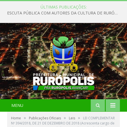
ÚLTIMAS PUBLICAÇÕES:
ESCUTA PÚBLICA COM AUTORES DA CULTURA DE RURÓPOLIS
MENU
»
»
»
Home
Publicações Oficiais
Leis
LEI COMPLEMENTAR
Nº 394/2018, DE 21 DE DEZEMBRO DE 2018 (Acrescenta cargo de