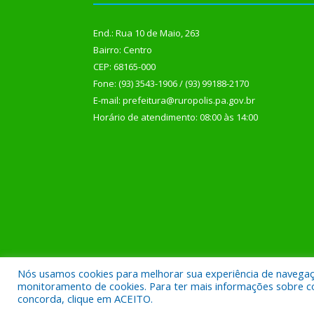
End.: Rua 10 de Maio, 263
Bairro: Centro
CEP: 68165-000
Fone: (93) 3543-1906 / (93) 99188-2170
E-mail: prefeitura@ruropolis.pa.gov.br
Horário de atendimento: 08:00 às 14:00
Nós usamos cookies para melhorar sua experiência de navegação
Todos os direitos reservados a Prefeitura Municipal
monitoramento de cookies. Para ter mais informações sobre como
concorda, clique em ACEITO.