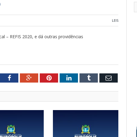
)
LEIS
cal – REFIS 2020, e dá outras providências
tter
Facebook
Google+
Pinterest
LinkedIn
Tumblr
Email