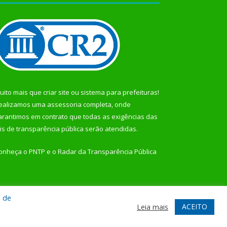
uito mais que
criar site
ou
sistema para prefeituras
!
ealizamos uma
assessoria
completa, onde
arantimos em contrato que todas as exigências das
eis de transparência pública
serão atendidas.
onheça o
PNTP
e o
Radar da Transparência Pública
a de
te
Acessar Área Administrativa
Acessar Webmail
ACEITO
Leia mais