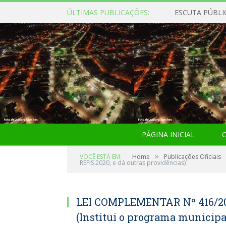
ÚLTIMAS PUBLICAÇÕES:
ESCUTA PÚBLI
PÁGINA INICIAL
O
»
VOCÊ ESTÁ EM:
Home
Publicações Oficiais
REFIS 2020, e dá outras providências)
LEI COMPLEMENTAR Nº 416/20
(Institui o programa municipa