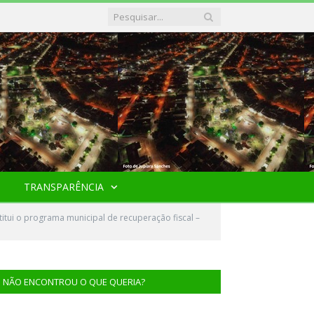
TRANSPARÊNCIA
tui o programa municipal de recuperação fiscal –
NÃO ENCONTROU O QUE QUERIA?