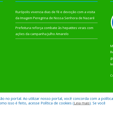
Rurópolis vivencia dias de fé e devoção com a visita
da Imagem Peregrina de Nossa Senhora de Nazaré
Prefeitura reforça combate às hepatites virais com
ações da campanha Julho Amarelo
M
R
g
l
C
 no portal. Ao utilizar nosso portal, você concorda com a polític
 de Rurópolis.
Mapa do Si
 isso é feito, acesse Política de cookies (
Leia mais
). Se você