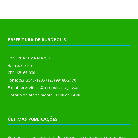
PREFEITURA DE RURÓPOLIS
End.: Rua 10 de Maio, 263
Bairro: Centro
CEP: 68165-000
Fone: (93) 3543-1906 / (93) 99188-2170
E-mail: prefeitura@ruropolis.pa.gov.br
Horário de atendimento: 08:00 às 14:00
ÚLTIMAS PUBLICAÇÕES
Rurópolis vivencia dias de fé e devoção com a visita da Imagem