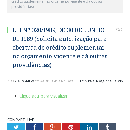
crédito suplementar no orçamento vigente e dá outras
providências)
LEI Nº 020/1989, DE 30 DE JUNHO
0
DE 1989 (Solicita autorização para
abertura de crédito suplementar
no orçamento vigente e dá outras
providências)
POR
CR2-ADMIN5
EM
30 DE JUNHO DE 1989
LEIS
,
PUBLICAÇÕES OFICIAIS
Clique aqui para visualizar
COMPARTILHAR:
Twitter
Facebook
Google+
Pinterest
LinkedIn
Tumblr