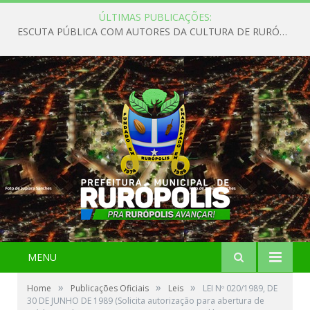
ÚLTIMAS PUBLICAÇÕES:
ESCUTA PÚBLICA COM AUTORES DA CULTURA DE RURÓPOLIS
MENU
»
»
»
Home
Publicações Oficiais
Leis
LEI Nº 020/1989, DE
30 DE JUNHO DE 1989 (Solicita autorização para abertura de