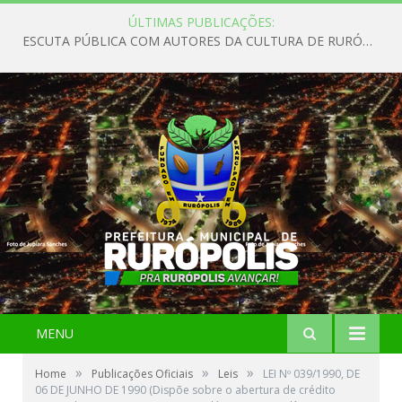
ÚLTIMAS PUBLICAÇÕES:
ESCUTA PÚBLICA COM AUTORES DA CULTURA DE RURÓPOLIS
MENU
»
»
»
Home
Publicações Oficiais
Leis
LEI Nº 039/1990, DE
06 DE JUNHO DE 1990 (Dispõe sobre o abertura de crédito