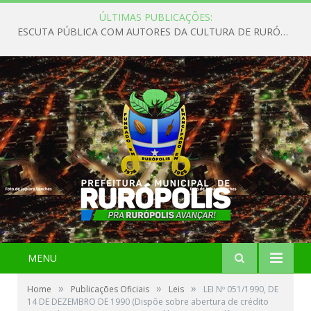
ÚLTIMAS PUBLICAÇÕES:
ESCUTA PÚBLICA COM AUTORES DA CULTURA DE RURÓPOLIS
MENU
»
»
»
Home
Publicações Oficiais
Leis
LEI Nº 051/1990, DE
14 DE DEZEMBRO DE 1990 (Dispõe sobre abertura de crédito