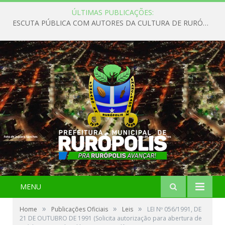
ÚLTIMAS PUBLICAÇÕES:
ESCUTA PÚBLICA COM AUTORES DA CULTURA DE RURÓPOLIS
MENU
»
»
»
Home
Publicações Oficiais
Leis
LEI Nº 056/1991, DE
21 DE OUTUBRO DE 1991 (Solicita autorização para abertura de