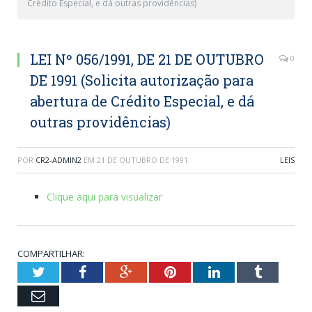
Crédito Especial, e dá outras providências)
LEI Nº 056/1991, DE 21 DE OUTUBRO
0
DE 1991 (Solicita autorização para
abertura de Crédito Especial, e dá
outras providências)
POR
CR2-ADMIN2
EM
21 DE OUTUBRO DE 1991
LEIS
Clique aqui para visualizar
COMPARTILHAR:
Twitter
Facebook
Google+
Pinterest
LinkedIn
Tumblr
Email