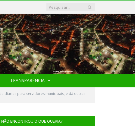
TRANSPARÊNCIA
e diárias para servidores municipais, e dá outras
NÃO ENCONTROU O QUE QUERIA?