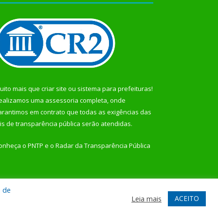
uito mais que
criar site
ou
sistema para prefeituras
!
ealizamos uma
assessoria
completa, onde
arantimos em contrato que todas as exigências das
eis de transparência pública
serão atendidas.
onheça o
PNTP
e o
Radar da Transparência Pública
a de
te
Acessar Área Administrativa
Acessar Webmail
ACEITO
Leia mais