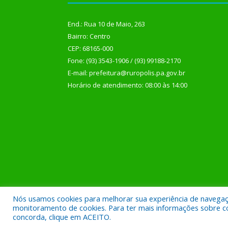
End.: Rua 10 de Maio, 263
Bairro: Centro
CEP: 68165-000
Fone: (93) 3543-1906 / (93) 99188-2170
E-mail: prefeitura@ruropolis.pa.gov.br
Horário de atendimento: 08:00 às 14:00
Nós usamos cookies para melhorar sua experiência de navegação
Todos os direitos reservados a Prefeitura Municipal
monitoramento de cookies. Para ter mais informações sobre como
concorda, clique em ACEITO.