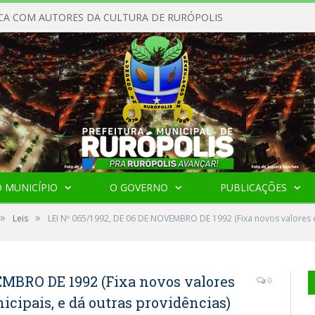
CA COM AUTORES DA CULTURA DE RURÓPOLIS
 MUNICÍPIO
O GOVERNO
PUBLICAÇÕES
»
»
Leis
LEI Nº 065/1992, DE 06 DE NOVEMBRO DE 1992 (Fixa novos valores d
EMBRO DE 1992 (Fixa novos valores
0
icipais, e dá outras providências)