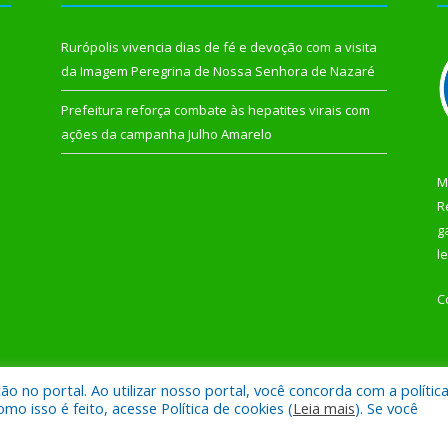
Rurópolis vivencia dias de fé e devoção com a visita
da Imagem Peregrina de Nossa Senhora de Nazaré
Prefeitura reforça combate às hepatites virais com
ações da campanha Julho Amarelo
M
R
g
l
C
 no portal. Ao utilizar nosso portal, você concorda com a polític
 de Rurópolis.
Mapa do Si
 isso é feito, acesse Política de cookies (
Leia mais
). Se você