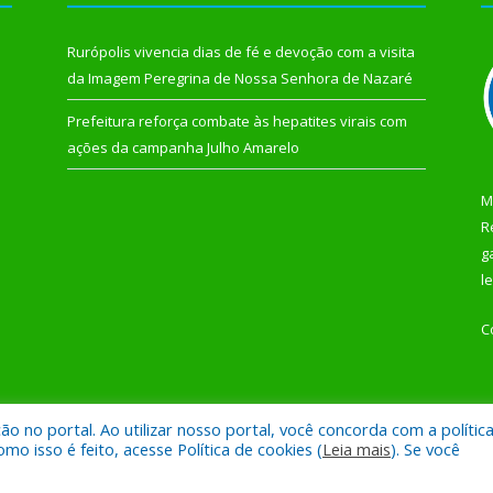
Rurópolis vivencia dias de fé e devoção com a visita
da Imagem Peregrina de Nossa Senhora de Nazaré
Prefeitura reforça combate às hepatites virais com
ações da campanha Julho Amarelo
M
R
g
l
C
 no portal. Ao utilizar nosso portal, você concorda com a polític
 de Rurópolis.
Mapa do Si
 isso é feito, acesse Política de cookies (
Leia mais
). Se você