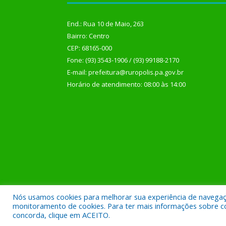
End.: Rua 10 de Maio, 263
Bairro: Centro
CEP: 68165-000
Fone: (93) 3543-1906 / (93) 99188-2170
E-mail: prefeitura@ruropolis.pa.gov.br
Horário de atendimento: 08:00 às 14:00
Nós usamos cookies para melhorar sua experiência de navegação
Todos os direitos reservados a Prefeitura Municipal
monitoramento de cookies. Para ter mais informações sobre como
concorda, clique em ACEITO.