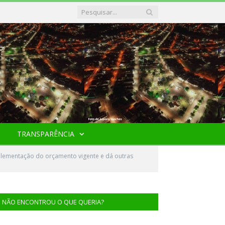
TRANSPARÊNCIA
plementação do orçamento vigente e dá outras
NÃO ENCONTROU O QUE QUERIA?