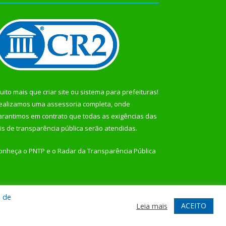
uito mais que
criar site
ou
sistema para prefeituras
!
ealizamos uma
assessoria
completa, onde
arantimos em contrato que todas as exigências das
eis de transparência pública
serão atendidas.
onheça o
PNTP
e o
Radar da Transparência Pública
a de
te
Acessar Área Administrativa
Acessar Webmail
ACEITO
Leia mais