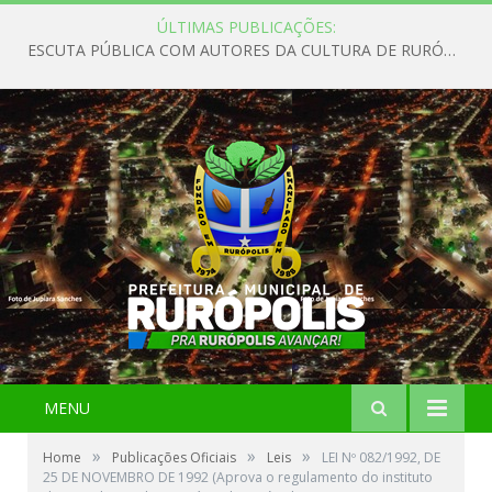
ÚLTIMAS PUBLICAÇÕES:
ESCUTA PÚBLICA COM AUTORES DA CULTURA DE RURÓPOLIS
MENU
»
»
»
Home
Publicações Oficiais
Leis
LEI Nº 082/1992, DE
25 DE NOVEMBRO DE 1992 (Aprova o regulamento do instituto