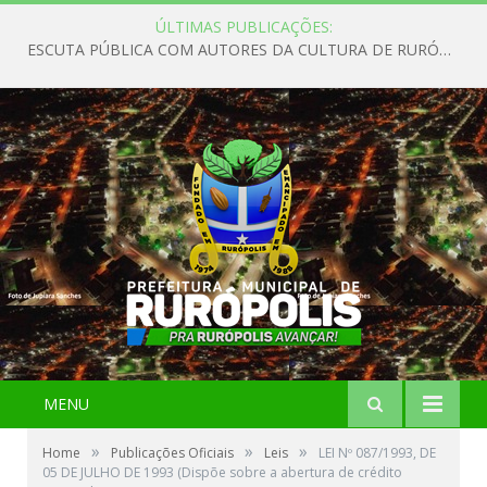
ÚLTIMAS PUBLICAÇÕES:
ESCUTA PÚBLICA COM AUTORES DA CULTURA DE RURÓPOLIS
MENU
»
»
»
Home
Publicações Oficiais
Leis
LEI Nº 087/1993, DE
05 DE JULHO DE 1993 (Dispõe sobre a abertura de crédito