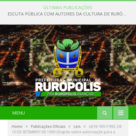
ÚLTIMAS PUBLICAÇÕES:
ESCUTA PÚBLICA COM AUTORES DA CULTURA DE RURÓPOLIS
MENU
»
»
»
Home
Publicações Oficiais
Leis
LEI Nº 091/1993, DE
10 DE SETEMBRO DE 1993 (Dispõe sobre autorização para a