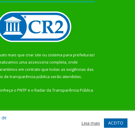
uito mais que
criar site
ou
sistema para prefeituras
!
ealizamos uma
assessoria
completa, onde
arantimos em contrato que todas as exigências das
eis de transparência pública
serão atendidas.
onheça o
PNTP
e o
Radar da Transparência Pública
a de
te
Acessar Área Administrativa
Acessar Webmail
ACEITO
Leia mais