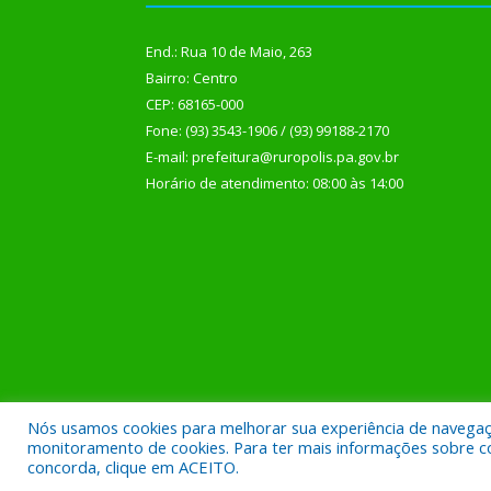
End.: Rua 10 de Maio, 263
Bairro: Centro
CEP: 68165-000
Fone: (93) 3543-1906 / (93) 99188-2170
E-mail: prefeitura@ruropolis.pa.gov.br
Horário de atendimento: 08:00 às 14:00
Nós usamos cookies para melhorar sua experiência de navegação
Todos os direitos reservados a Prefeitura Municipal
monitoramento de cookies. Para ter mais informações sobre como
concorda, clique em ACEITO.