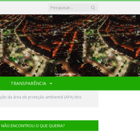
TRANSPARÊNCIA
ação da área de proteção ambiental (APA) dos
NÃO ENCONTROU O QUE QUERIA?