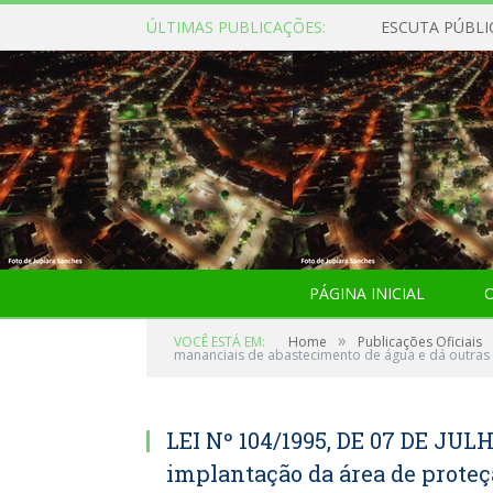
ÚLTIMAS PUBLICAÇÕES:
ESCUTA PÚBLI
PÁGINA INICIAL
O
»
VOCÊ ESTÁ EM:
Home
Publicações Oficiais
mananciais de abastecimento de água e dá outras 
LEI Nº 104/1995, DE 07 DE JULH
implantação da área de prote