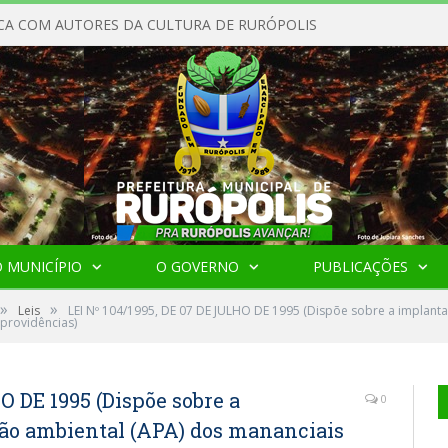
CA COM AUTORES DA CULTURA DE RURÓPOLIS
 MUNICÍPIO
O GOVERNO
PUBLICAÇÕES
»
»
Leis
LEI Nº 104/1995, DE 07 DE JULHO DE 1995 (Dispõe sobre a implant
providências)
O DE 1995 (Dispõe sobre a
0
ção ambiental (APA) dos mananciais