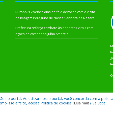
Rurópolis vivencia dias de fé e devoção com a visita
da Imagem Peregrina de Nossa Senhora de Nazaré
Prefeitura reforça combate às hepatites virais com
ações da campanha Julho Amarelo
M
R
g
l
C
 no portal. Ao utilizar nosso portal, você concorda com a polític
 de Rurópolis.
Mapa do Si
 isso é feito, acesse Política de cookies (
Leia mais
). Se você