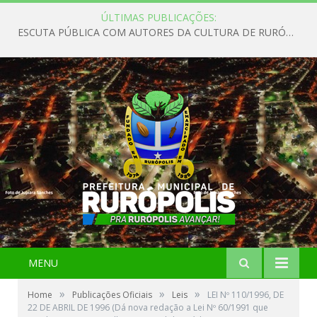
ÚLTIMAS PUBLICAÇÕES:
ESCUTA PÚBLICA COM AUTORES DA CULTURA DE RURÓPOLIS
MENU
»
»
»
Home
Publicações Oficiais
Leis
LEI Nº 110/1996, DE
22 DE ABRIL DE 1996 (Dá nova redação a Lei Nº 60/1991 que