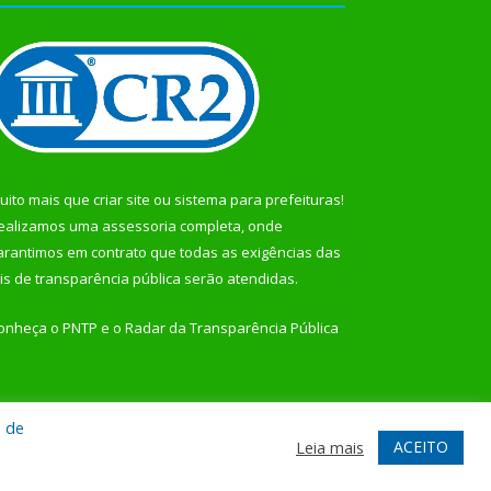
uito mais que
criar site
ou
sistema para prefeituras
!
ealizamos uma
assessoria
completa, onde
arantimos em contrato que todas as exigências das
eis de transparência pública
serão atendidas.
onheça o
PNTP
e o
Radar da Transparência Pública
a de
te
Acessar Área Administrativa
Acessar Webmail
ACEITO
Leia mais