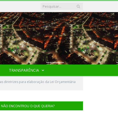
TRANSPARÊNCIA
as diretrizes para elaboração da Lei Orçamentária
NÃO ENCONTROU O QUE QUERIA?