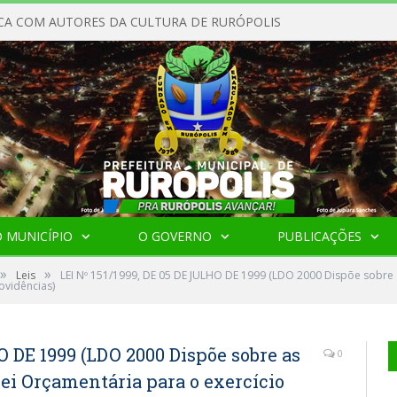
CA COM AUTORES DA CULTURA DE RURÓPOLIS
 MUNICÍPIO
O GOVERNO
PUBLICAÇÕES
»
»
Leis
LEI Nº 151/1999, DE 05 DE JULHO DE 1999 (LDO 2000 Dispõe sobre 
ovidências)
O DE 1999 (LDO 2000 Dispõe sobre as
0
Lei Orçamentária para o exercício