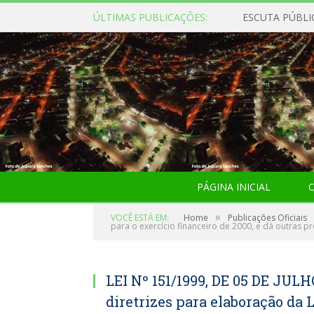
ÚLTIMAS PUBLICAÇÕES:
ESCUTA PÚBLI
PÁGINA INICIAL
O
»
VOCÊ ESTÁ EM:
Home
Publicações Oficiais
para o exercício financeiro de 2000, e dá outras pr
LEI Nº 151/1999, DE 05 DE JULH
diretrizes para elaboração da 