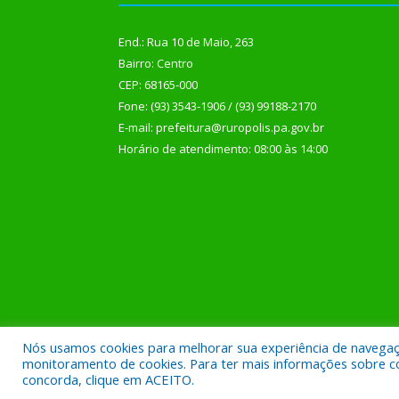
End.: Rua 10 de Maio, 263
Bairro: Centro
CEP: 68165-000
Fone: (93) 3543-1906 / (93) 99188-2170
E-mail: prefeitura@ruropolis.pa.gov.br
Horário de atendimento: 08:00 às 14:00
Nós usamos cookies para melhorar sua experiência de navegação
Todos os direitos reservados a Prefeitura Municipal
monitoramento de cookies. Para ter mais informações sobre como
concorda, clique em ACEITO.