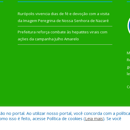
Rurópolis vivencia dias de fé e devoção com a visita
da Imagem Peregrina de Nossa Senhora de Nazaré
Prefeitura reforça combate às hepatites virais com
ações da campanha Julho Amarelo
M
R
g
l
C
 no portal. Ao utilizar nosso portal, você concorda com a polític
 de Rurópolis.
Mapa do Si
 isso é feito, acesse Política de cookies (
Leia mais
). Se você