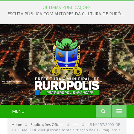
ÚLTIMAS PUBLICAÇÕES:
ESCUTA PÚBLICA COM AUTORES DA CULTURA DE RURÓPOLIS
MENU
»
»
»
Home
Publicações Oficiais
Leis
LEI Nº 157/2000, DE
19 DE MAIO DE 2000 (Dispõe sobre a criação de 01 (uma) Escola