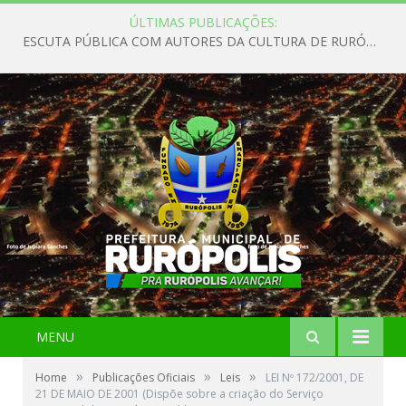
ÚLTIMAS PUBLICAÇÕES:
ESCUTA PÚBLICA COM AUTORES DA CULTURA DE RURÓPOLIS
MENU
»
»
»
Home
Publicações Oficiais
Leis
LEI Nº 172/2001, DE
21 DE MAIO DE 2001 (Dispõe sobre a criação do Serviço