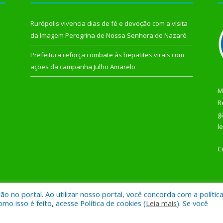
Rurópolis vivencia dias de fé e devoção com a visita
da Imagem Peregrina de Nossa Senhora de Nazaré
Prefeitura reforça combate às hepatites virais com
ações da campanha Julho Amarelo
M
R
g
l
C
 no portal. Ao utilizar nosso portal, você concorda com a polític
 de Rurópolis.
Mapa do Si
 isso é feito, acesse Política de cookies (
Leia mais
). Se você