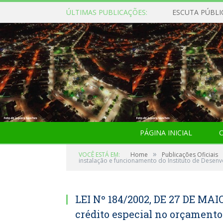
ÚLTIMAS PUBLICAÇÕES:
ESCUTA PÚBLI
PÁGINA INICIAL
O
»
VOCÊ ESTÁ EM:
Home
Publicações Oficiais
instalação e funcionamento do Instituto de Desenv
LEI Nº 184/2002, DE 27 DE MAIO
crédito especial no orçamento