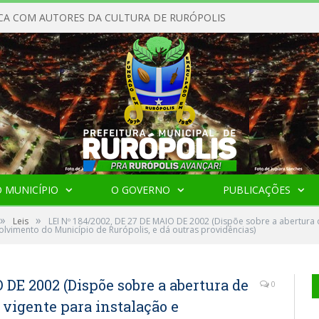
CA COM AUTORES DA CULTURA DE RURÓPOLIS
 MUNICÍPIO
O GOVERNO
PUBLICAÇÕES
»
»
Leis
LEI Nº 184/2002, DE 27 DE MAIO DE 2002 (Dispõe sobre a abertura 
olvimento do Município de Rurópolis, e dá outras providências)
 DE 2002 (Dispõe sobre a abertura de
0
 vigente para instalação e