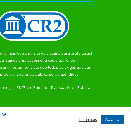
uito mais que
criar site
ou
sistema para prefeituras
!
ealizamos uma
assessoria
completa, onde
arantimos em contrato que todas as exigências das
eis de transparência pública
serão atendidas.
onheça o
PNTP
e o
Radar da Transparência Pública
a de
te
Acessar Área Administrativa
Acessar Webmail
ACEITO
Leia mais