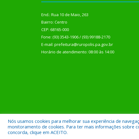
End.: Rua 10 de Maio, 263
Bairro: Centro
CEP: 68165-000
Fone: (93) 3543-1906 / (93) 99188-2170
E-mail: prefeitura@ruropolis.pa.gov.br
Horário de atendimento: 08:00 às 14:00
Nós usamos cookies para melhorar sua experiência de navegação
Todos os direitos reservados a Prefeitura Municipal
monitoramento de cookies. Para ter mais informações sobre como
concorda, clique em ACEITO.