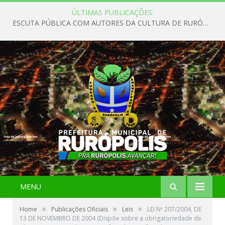
ÚLTIMAS PUBLICAÇÕES:
ESCUTA PÚBLICA COM AUTORES DA CULTURA DE RURÓPOLIS
MENU
»
»
»
Home
Publicações Oficiais
Leis
LEI Nº 207/2004, DE
13 DE NOVEMBRO DE 2004 (Dispõe sobre a obrigatoriedade de