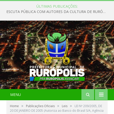
ÚLTIMAS PUBLICAÇÕES:
ESCUTA PÚBLICA COM AUTORES DA CULTURA DE RURÓPOLIS
MENU
»
»
»
Home
Publicações Oficiais
Leis
LEI Nº 209/2005, DE
20 DE JANEIRO DE 2005 (Autoriza ao Banco do Brasil S/A, Agência