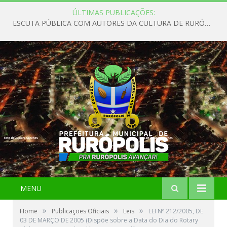
ÚLTIMAS PUBLICAÇÕES:
ESCUTA PÚBLICA COM AUTORES DA CULTURA DE RURÓPOLIS
MENU
»
»
»
Home
Publicações Oficiais
Leis
LEI Nº 212/2005, DE
03 DE MARÇO DE 2005 (Dispõe sobre a Data do Dia do Rotary