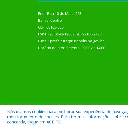
End.: Rua 10 de Maio, 263
Bairro: Centro
CEP: 68165-000
Fone: (93) 3543-1906 / (93) 99188-2170
E-mail: prefeitura@ruropolis.pa.gov.br
Horário de atendimento: 08:00 às 14:00
Nós usamos cookies para melhorar sua experiência de navegação
Todos os direitos reservados a Prefeitura Municipal
monitoramento de cookies. Para ter mais informações sobre como
concorda, clique em ACEITO.