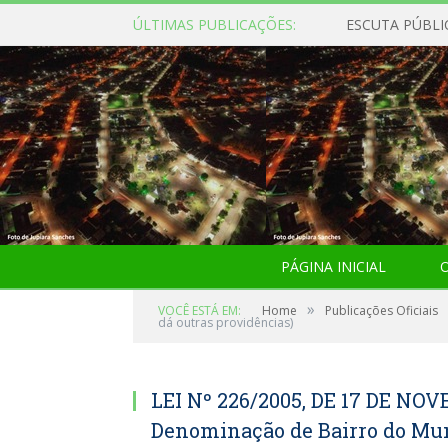
ÚLTIMAS PUBLICAÇÕES:
ESCUTA PÚBLI
PÁGINA INICIAL
O
»
VOCÊ ESTÁ EM:
Home
Publicações Oficiais
dá outras providências)
LEI Nº 226/2005, DE 17 DE NOV
Denominação de Bairro do Muni