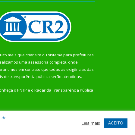
uito mais que
criar site
ou
sistema para prefeituras
!
ealizamos uma
assessoria
completa, onde
arantimos em contrato que todas as exigências das
eis de transparência pública
serão atendidas.
onheça o
PNTP
e o
Radar da Transparência Pública
a de
te
Acessar Área Administrativa
Acessar Webmail
ACEITO
Leia mais