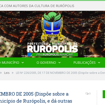
CA COM AUTORES DA CULTURA DE RURÓPOLIS
 MUNICÍPIO
O GOVERNO
PUBLICAÇÕES
»
»
Leis
LEI Nº 226/2005, DE 17 DE NOVEMBRO DE 2005 (Dispõe sobre a Den
EMBRO DE 2005 (Dispõe sobre a
0
cípio de Rurópolis, e dá outras