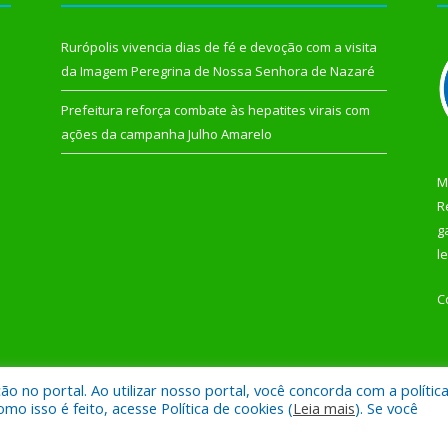
Rurópolis vivencia dias de fé e devoção com a visita
da Imagem Peregrina de Nossa Senhora de Nazaré
Prefeitura reforça combate às hepatites virais com
ações da campanha Julho Amarelo
M
R
g
l
C
 no portal. Ao utilizar nosso portal, você concorda com a polític
 de Rurópolis.
Mapa do Si
 isso é feito, acesse Política de cookies (
Leia mais
). Se você