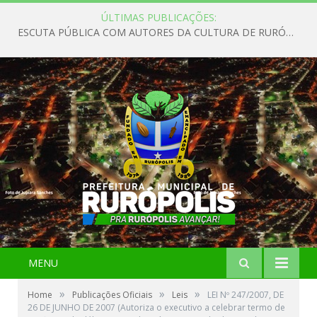
ÚLTIMAS PUBLICAÇÕES:
ESCUTA PÚBLICA COM AUTORES DA CULTURA DE RURÓPOLIS
MENU
»
»
»
Home
Publicações Oficiais
Leis
LEI Nº 247/2007, DE
26 DE JUNHO DE 2007 (Autoriza o executivo a celebrar termo de