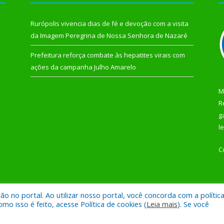
Rurópolis vivencia dias de fé e devoção com a visita
da Imagem Peregrina de Nossa Senhora de Nazaré
Prefeitura reforça combate às hepatites virais com
ações da campanha Julho Amarelo
M
R
g
l
C
 no portal. Ao utilizar nosso portal, você concorda com a polític
 de Rurópolis.
Mapa do Si
 isso é feito, acesse Política de cookies (
Leia mais
). Se você