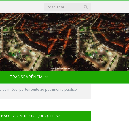
TRANSPARÊNCIA
o de imóvel pertencente ao patrimônio público
NÃO ENCONTROU O QUE QUERIA?