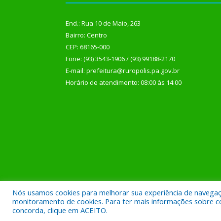
End.: Rua 10 de Maio, 263
Bairro: Centro
CEP: 68165-000
Fone: (93) 3543-1906 / (93) 99188-2170
E-mail: prefeitura@ruropolis.pa.gov.br
Horário de atendimento: 08:00 às 14:00
Nós usamos cookies para melhorar sua experiência de navegação
Todos os direitos reservados a Prefeitura Municipal
monitoramento de cookies. Para ter mais informações sobre como
concorda, clique em ACEITO.