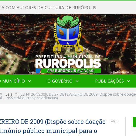
CA COM AUTORES DA CULTURA DE RURÓPOLIS
 MUNICÍPIO
O GOVERNO
PUBLICAÇÕES
»
»
Leis
LEI Nº 264/2009, DE 27 DE FEVEREIRO DE 2009 (Dispõe sobre doaçã
l – INSS e dá outras providências)
EREIRO DE 2009 (Dispõe sobre doação
0
rimônio público municipal para o