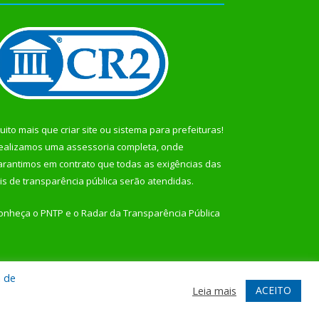
uito mais que
criar site
ou
sistema para prefeituras
!
ealizamos uma
assessoria
completa, onde
arantimos em contrato que todas as exigências das
eis de transparência pública
serão atendidas.
onheça o
PNTP
e o
Radar da Transparência Pública
a de
te
Acessar Área Administrativa
Acessar Webmail
ACEITO
Leia mais