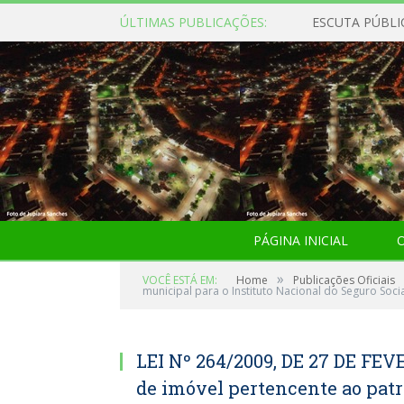
ÚLTIMAS PUBLICAÇÕES:
ESCUTA PÚBLI
PÁGINA INICIAL
O
»
VOCÊ ESTÁ EM:
Home
Publicações Oficiais
municipal para o Instituto Nacional do Seguro Socia
LEI Nº 264/2009, DE 27 DE FEV
de imóvel pertencente ao pat