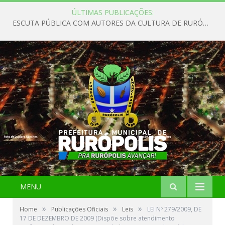
ÚLTIMAS PUBLICAÇÕES:
ESCUTA PÚBLICA COM AUTORES DA CULTURA DE RURÓPOLIS
MENU
»
»
»
Home
Publicações Oficiais
Leis
LEI Nº 279/2009, DE
17 DE DEZEMBRO DE 2009 (Dispõe sobre atendimento