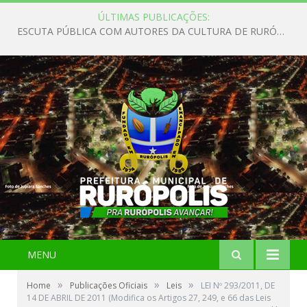
ÚLTIMAS PUBLICAÇÕES:
Rurópolis vivencia dias de fé e devoção com a visita da Imagem Peregrina de Nossa Senhora de Nazaré
MENU
»
»
»
Home
Publicações Oficiais
Leis
LEI Nº 293/2011, DE
14 DE ABRIL DE 2011 (Modifica os Artigos 27, 249, e 66 das Leis