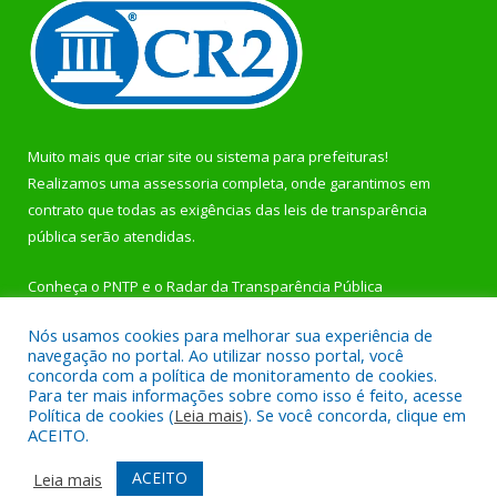
Muito mais que
criar site
ou
sistema para prefeituras
!
Realizamos uma
assessoria
completa, onde garantimos em
contrato que todas as exigências das
leis de transparência
pública
serão atendidas.
Conheça o
PNTP
e o
Radar da Transparência Pública
Nós usamos cookies para melhorar sua experiência de
navegação no portal. Ao utilizar nosso portal, você
concorda com a política de monitoramento de cookies.
Para ter mais informações sobre como isso é feito, acesse
Todos os direitos reservados a Prefeitura Municipal de
Política de cookies (
Leia mais
). Se você concorda, clique em
Rurópolis.
ACEITO.
Mapa do Site
Acessar Área Administrativa
ACEITO
Leia mais
Acessar Webmail