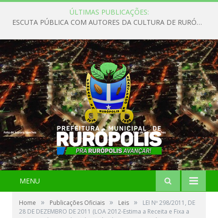
ÚLTIMAS PUBLICAÇÕES:
ESCUTA PÚBLICA COM AUTORES DA CULTURA DE RURÓPOLIS
MENU
»
»
»
Home
Publicações Oficiais
Leis
LEI Nº 298/2011, DE
28 DE DEZEMBRO DE 2011 (LOA 2012-Estima a Receita e Fixa a