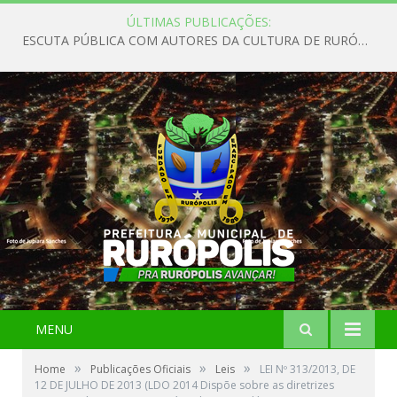
ÚLTIMAS PUBLICAÇÕES:
ESCUTA PÚBLICA COM AUTORES DA CULTURA DE RURÓPOLIS
MENU
»
»
»
Home
Publicações Oficiais
Leis
LEI Nº 313/2013, DE
12 DE JULHO DE 2013 (LDO 2014 Dispõe sobre as diretrizes