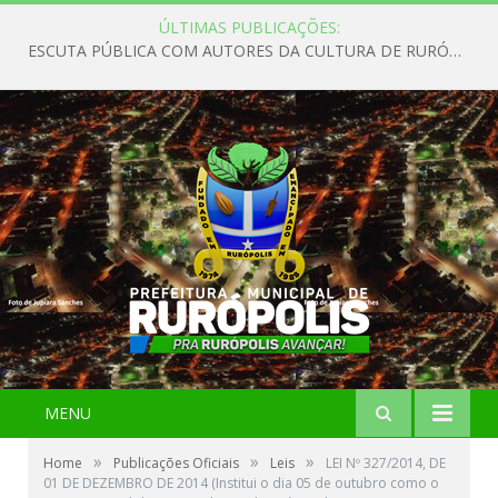
ÚLTIMAS PUBLICAÇÕES:
ESCUTA PÚBLICA COM AUTORES DA CULTURA DE RURÓPOLIS
MENU
»
»
»
Home
Publicações Oficiais
Leis
LEI Nº 327/2014, DE
01 DE DEZEMBRO DE 2014 (Institui o dia 05 de outubro como o