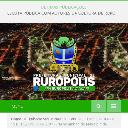
ÚLTIMAS PUBLICAÇÕES:
ESCUTA PÚBLICA COM AUTORES DA CULTURA DE RURÓPOLIS
MENU
»
»
»
Home
Publicações Oficiais
Leis
LEI Nº 330/2014, DE
15 DE DEZEMBRO DE 2014 (Cria no âmbito do Município de