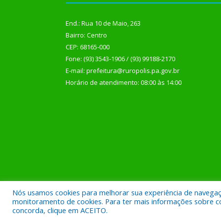
End.: Rua 10 de Maio, 263
Bairro: Centro
CEP: 68165-000
Fone: (93) 3543-1906 / (93) 99188-2170
E-mail: prefeitura@ruropolis.pa.gov.br
Horário de atendimento: 08:00 às 14:00
Nós usamos cookies para melhorar sua experiência de navegação
Todos os direitos reservados a Prefeitura Municipal
monitoramento de cookies. Para ter mais informações sobre como
concorda, clique em ACEITO.