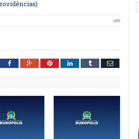
providências)
LEIS
tter
Facebook
Google+
Pinterest
LinkedIn
Tumblr
Email