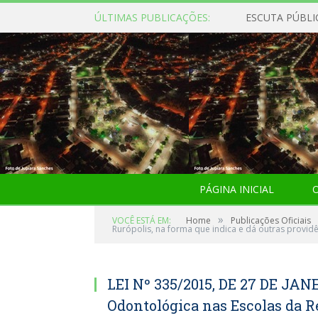
ÚLTIMAS PUBLICAÇÕES:
ESCUTA PÚBLI
PÁGINA INICIAL
O
»
VOCÊ ESTÁ EM:
Home
Publicações Oficiais
Rurópolis, na forma que indica e dá outras providê
LEI Nº 335/2015, DE 27 DE JAN
Odontológica nas Escolas da R