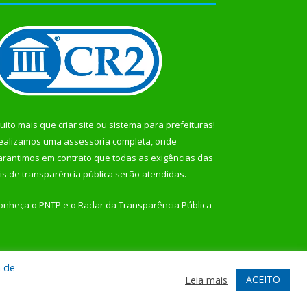
uito mais que
criar site
ou
sistema para prefeituras
!
ealizamos uma
assessoria
completa, onde
arantimos em contrato que todas as exigências das
eis de transparência pública
serão atendidas.
onheça o
PNTP
e o
Radar da Transparência Pública
a de
te
Acessar Área Administrativa
Acessar Webmail
ACEITO
Leia mais