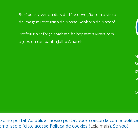
Rurópolis vivencia dias de fé e devoção com a visita
da Imagem Peregrina de Nossa Senhora de Nazaré
Prefeitura reforça combate às hepatites virais com
ações da campanha Julho Amarelo
M
R
g
l
C
 no portal. Ao utilizar nosso portal, você concorda com a polític
 de Rurópolis.
Mapa do Si
 isso é feito, acesse Política de cookies (
Leia mais
). Se você