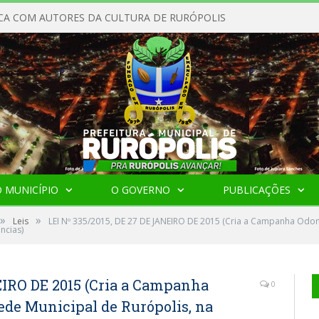
CA COM AUTORES DA CULTURA DE RURÓPOLIS
 MUNICÍPIO
O GOVERNO
PUBLICAÇÕES
»
»
Leis
LEI Nº 335/2015, DE 27 DE JANEIRO DE 2015 (Cria a Campanha Odon
ncias)
EIRO DE 2015 (Cria a Campanha
0
ede Municipal de Rurópolis, na