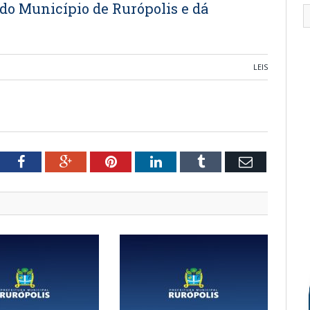
 do Município de Rurópolis e dá
LEIS
tter
Facebook
Google+
Pinterest
LinkedIn
Tumblr
Email