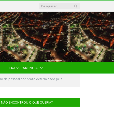
TRANSPARÊNCIA
ão de pessoal por prazo determinado pela
NÃO ENCONTROU O QUE QUERIA?