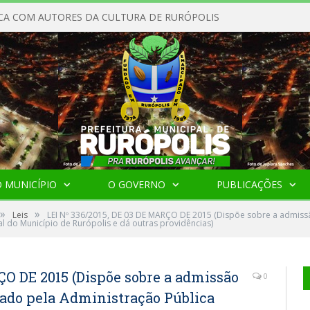
CA COM AUTORES DA CULTURA DE RURÓPOLIS
 MUNICÍPIO
O GOVERNO
PUBLICAÇÕES
»
»
Leis
LEI Nº 336/2015, DE 03 DE MARÇO DE 2015 (Dispõe sobre a admiss
al do Município de Rurópolis e dá outras providências)
ÇO DE 2015 (Dispõe sobre a admissão
0
nado pela Administração Pública