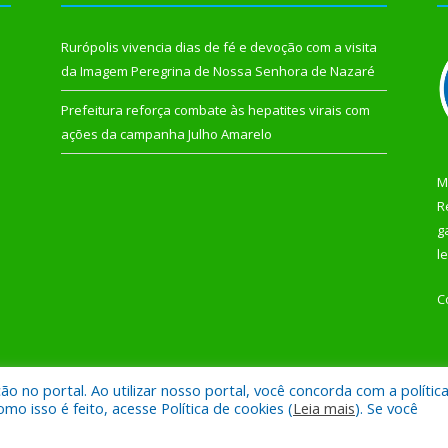
Rurópolis vivencia dias de fé e devoção com a visita
da Imagem Peregrina de Nossa Senhora de Nazaré
Prefeitura reforça combate às hepatites virais com
ações da campanha Julho Amarelo
M
R
g
l
C
 no portal. Ao utilizar nosso portal, você concorda com a polític
 de Rurópolis.
Mapa do Si
 isso é feito, acesse Política de cookies (
Leia mais
). Se você