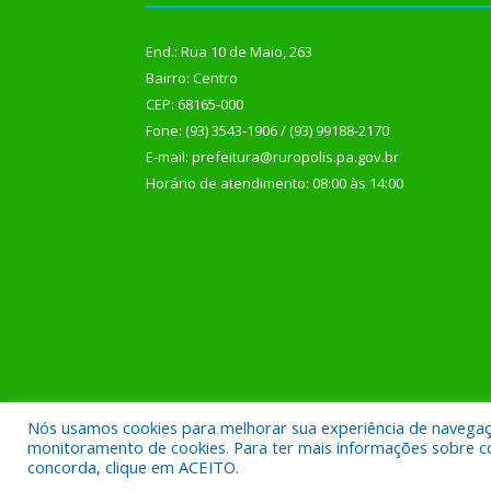
End.: Rua 10 de Maio, 263
Bairro: Centro
CEP: 68165-000
Fone: (93) 3543-1906 / (93) 99188-2170
E-mail: prefeitura@ruropolis.pa.gov.br
Horário de atendimento: 08:00 às 14:00
Nós usamos cookies para melhorar sua experiência de navegação
Todos os direitos reservados a Prefeitura Municipal
monitoramento de cookies. Para ter mais informações sobre como
concorda, clique em ACEITO.