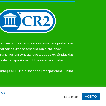
uito mais que
criar site
ou
sistema para prefeituras
!
ealizamos uma
assessoria
completa, onde
arantimos em contrato que todas as exigências das
eis de transparência pública
serão atendidas.
onheça o
PNTP
e o
Radar da Transparência Pública
a de
te
Acessar Área Administrativa
Acessar Webmail
ACEITO
Leia mais