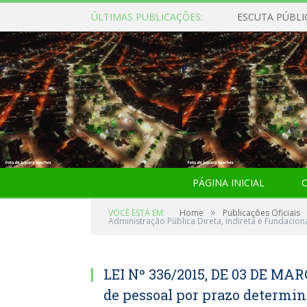
ÚLTIMAS PUBLICAÇÕES:
ESCUTA PÚBLI
PÁGINA INICIAL
O
»
VOCÊ ESTÁ EM:
Home
Publicações Oficiais
Administração Pública Direta, indireta e Fundacion
LEI Nº 336/2015, DE 03 DE MAR
de pessoal por prazo determi