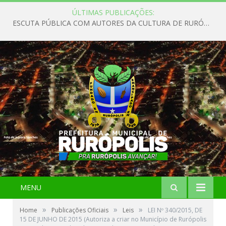
ÚLTIMAS PUBLICAÇÕES:
ESCUTA PÚBLICA COM AUTORES DA CULTURA DE RURÓPOLIS
MENU
»
»
»
Home
Publicações Oficiais
Leis
LEI Nº 340/2015, DE
15 DE JUNHO DE 2015 (Autoriza a criar no Município de Rurópolis