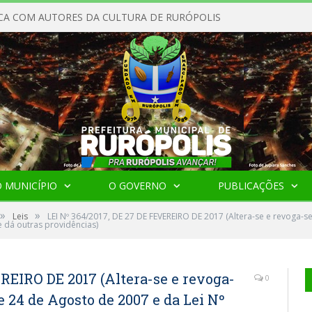
CA COM AUTORES DA CULTURA DE RURÓPOLIS
 MUNICÍPIO
O GOVERNO
PUBLICAÇÕES
»
»
Leis
LEI Nº 364/2017, DE 27 DE FEVEREIRO DE 2017 (Altera-se e revoga-s
 dá outras providências)
EREIRO DE 2017 (Altera-se e revoga-
0
e 24 de Agosto de 2007 e da Lei Nº