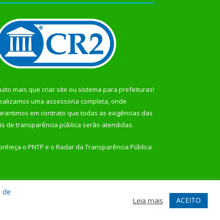
uito mais que
criar site
ou
sistema para prefeituras
!
ealizamos uma
assessoria
completa, onde
arantimos em contrato que todas as exigências das
eis de transparência pública
serão atendidas.
onheça o
PNTP
e o
Radar da Transparência Pública
a de
te
Acessar Área Administrativa
Acessar Webmail
ACEITO
Leia mais