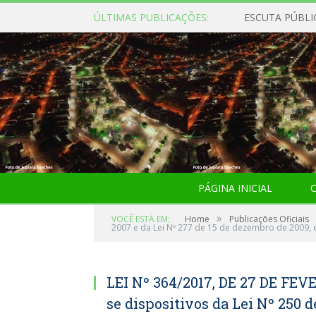
ÚLTIMAS PUBLICAÇÕES:
ESCUTA PÚBLI
PÁGINA INICIAL
O
»
VOCÊ ESTÁ EM:
Home
Publicações Oficiais
2007 e da Lei Nº 277 de 15 de dezembro de 2009, e
LEI Nº 364/2017, DE 27 DE FEV
se dispositivos da Lei Nº 250 d