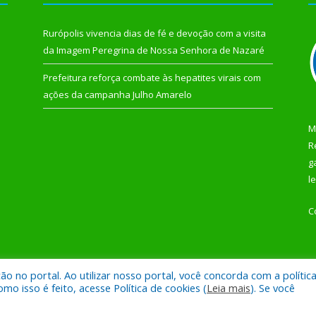
Rurópolis vivencia dias de fé e devoção com a visita
da Imagem Peregrina de Nossa Senhora de Nazaré
Prefeitura reforça combate às hepatites virais com
ações da campanha Julho Amarelo
M
R
g
l
C
 no portal. Ao utilizar nosso portal, você concorda com a polític
 de Rurópolis.
Mapa do Si
 isso é feito, acesse Política de cookies (
Leia mais
). Se você