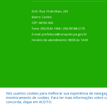
End.: Rua 10 de Maio, 263
Bairro: Centro
CEP: 68165-000
Fone: (93) 3543-1906 / (93) 99188-2170
E-mail: prefeitura@ruropolis.pa.gov.br
Horário de atendimento: 08:00 às 14:00
Nós usamos cookies para melhorar sua experiência de navegação
Todos os direitos reservados a Prefeitura Municipal
monitoramento de cookies. Para ter mais informações sobre como
concorda, clique em ACEITO.