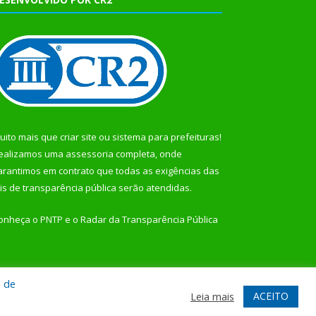
uito mais que
criar site
ou
sistema para prefeituras
!
ealizamos uma
assessoria
completa, onde
arantimos em contrato que todas as exigências das
eis de transparência pública
serão atendidas.
onheça o
PNTP
e o
Radar da Transparência Pública
a de
te
Acessar Área Administrativa
Acessar Webmail
ACEITO
Leia mais