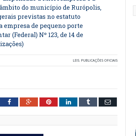
âmbito do município de Rurópolis,
rais previstas no estatuto
a empresa de pequeno porte
ar (Federal) Nº 123, de 14 de
izações)
LEIS
,
PUBLICAÇÕES OFICIAIS
tter
Facebook
Google+
Pinterest
LinkedIn
Tumblr
Email