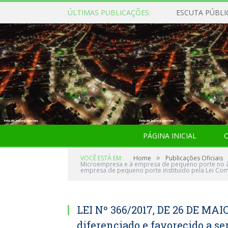
ÚLTIMAS PUBLICAÇÕES:
ESCUTA PÚBLI
PÁGINA INICIAL
O
»
VOCÊ ESTÁ EM:
Home
Publicações Oficiais
Microempresa e à empresa de pequeno porte no âm
empresa de pequeno porte instituído pela Lei Com
LEI Nº 366/2017, DE 26 DE MAIO
diferenciado e favorecido a s