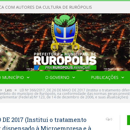
CA COM AUTORES DA CULTURA DE RURÓPOLIS
 MUNICÍPIO
O GOVERNO
PUBLICAÇÕES
»
»
Leis
LEI Nº 366/2017, DE 26 DE MAIO DE 2017 (Institui o tratamento dif
bito do município de Rurópolis, na conformidade das normas gerais previst
plementar (Federal) Nº 123, de 14 de dezembro de 2006, e suas atualizações)
 DE 2017 (Institui o tratamento
0
er dispensado à Microempresa e à