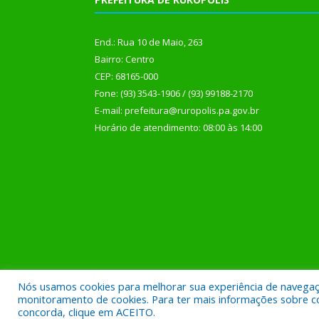
End.: Rua 10 de Maio, 263
Bairro: Centro
CEP: 68165-000
Fone: (93) 3543-1906 / (93) 99188-2170
E-mail: prefeitura@ruropolis.pa.gov.br
Horário de atendimento: 08:00 às 14:00
Nós usamos cookies para melhorar sua experiência de navegação
Todos os direitos reservados a Prefeitura Municipal
monitoramento de cookies. Para ter mais informações sobre como
concorda, clique em ACEITO.