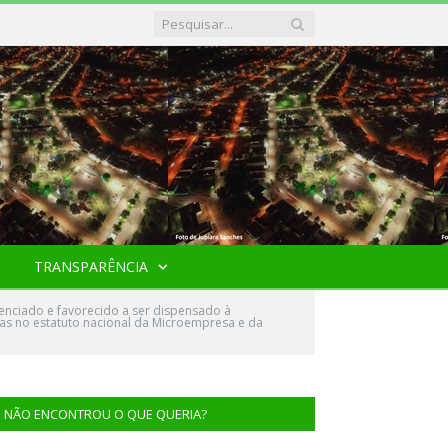
TRANSPARÊNCIA
erenciado e favorecido a ser dispensado à
as no estatuto nacional da Microempresa e da
NÃO ENCONTROU O QUE QUERIA?