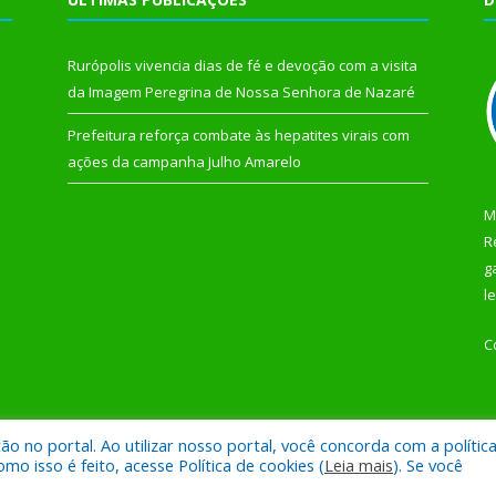
Rurópolis vivencia dias de fé e devoção com a visita
da Imagem Peregrina de Nossa Senhora de Nazaré
Prefeitura reforça combate às hepatites virais com
ações da campanha Julho Amarelo
M
R
g
l
C
 no portal. Ao utilizar nosso portal, você concorda com a polític
 de Rurópolis.
Mapa do Si
 isso é feito, acesse Política de cookies (
Leia mais
). Se você