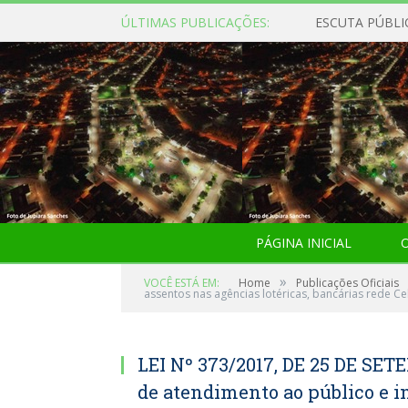
ÚLTIMAS PUBLICAÇÕES:
ESCUTA PÚBLI
PÁGINA INICIAL
O
»
VOCÊ ESTÁ EM:
Home
Publicações Oficiais
assentos nas agências lotéricas, bancárias rede Ce
LEI Nº 373/2017, DE 25 DE SET
de atendimento ao público e i