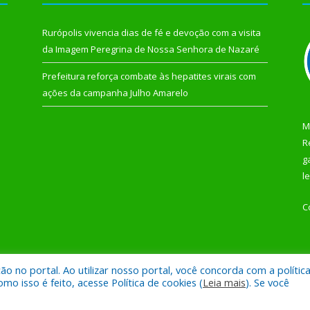
Rurópolis vivencia dias de fé e devoção com a visita
da Imagem Peregrina de Nossa Senhora de Nazaré
Prefeitura reforça combate às hepatites virais com
ações da campanha Julho Amarelo
M
R
g
l
C
 no portal. Ao utilizar nosso portal, você concorda com a polític
 de Rurópolis.
Mapa do Si
 isso é feito, acesse Política de cookies (
Leia mais
). Se você