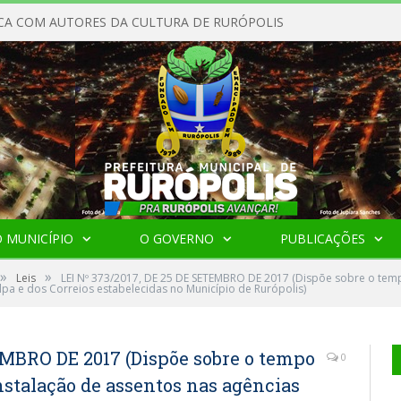
CA COM AUTORES DA CULTURA DE RURÓPOLIS
 MUNICÍPIO
O GOVERNO
PUBLICAÇÕES
»
»
Leis
LEI Nº 373/2017, DE 25 DE SETEMBRO DE 2017 (Dispõe sobre o temp
lpa e dos Correios estabelecidas no Município de Rurópolis)
EMBRO DE 2017 (Dispõe sobre o tempo
0
nstalação de assentos nas agências