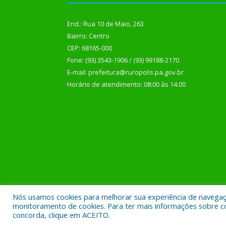
End.: Rua 10 de Maio, 263
Bairro: Centro
CEP: 68165-000
Fone: (93) 3543-1906 / (93) 99188-2170
E-mail: prefeitura@ruropolis.pa.gov.br
Horário de atendimento: 08:00 às 14:00
Nós usamos cookies para melhorar sua experiência de navegação
Todos os direitos reservados a Prefeitura Municipal
monitoramento de cookies. Para ter mais informações sobre como
concorda, clique em ACEITO.