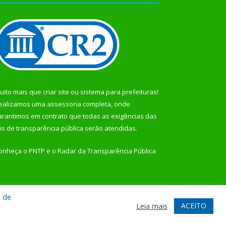
uito mais que
criar site
ou
sistema para prefeituras
!
ealizamos uma
assessoria
completa, onde
arantimos em contrato que todas as exigências das
eis de transparência pública
serão atendidas.
onheça o
PNTP
e o
Radar da Transparência Pública
a de
te
Acessar Área Administrativa
Acessar Webmail
ACEITO
Leia mais