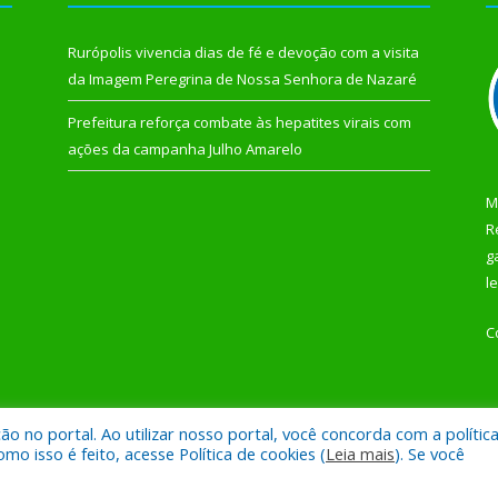
Rurópolis vivencia dias de fé e devoção com a visita
da Imagem Peregrina de Nossa Senhora de Nazaré
Prefeitura reforça combate às hepatites virais com
ações da campanha Julho Amarelo
M
R
g
l
C
 no portal. Ao utilizar nosso portal, você concorda com a polític
 de Rurópolis.
Mapa do Si
 isso é feito, acesse Política de cookies (
Leia mais
). Se você