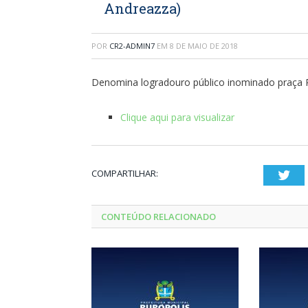
Andreazza)
POR
CR2-ADMIN7
EM
8 DE MAIO DE 2018
Denomina logradouro público inominado praça Pa
Clique aqui para visualizar
COMPARTILHAR:
Twi
CONTEÚDO RELACIONADO