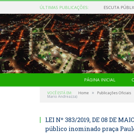
ÚLTIMAS PUBLICAÇÕES:
ESCUTA PÚBLI
PÁGINA INICIAL
O
»
VOCÊ ESTÁ EM:
Home
Publicações Oficiais
Mario Andreazza)
LEI Nº 383/2019, DE 08 DE MAI
público inominado praça Paulo