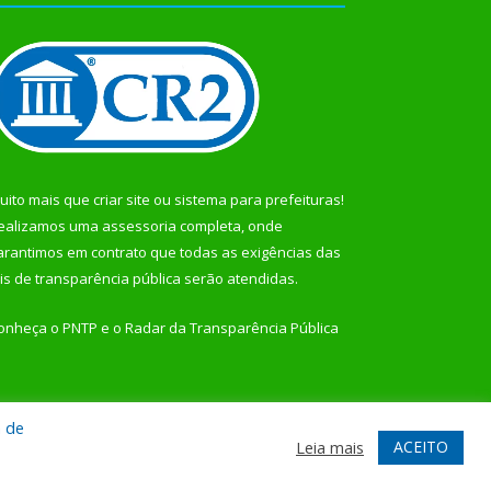
uito mais que
criar site
ou
sistema para prefeituras
!
ealizamos uma
assessoria
completa, onde
arantimos em contrato que todas as exigências das
eis de transparência pública
serão atendidas.
onheça o
PNTP
e o
Radar da Transparência Pública
a de
te
Acessar Área Administrativa
Acessar Webmail
ACEITO
Leia mais