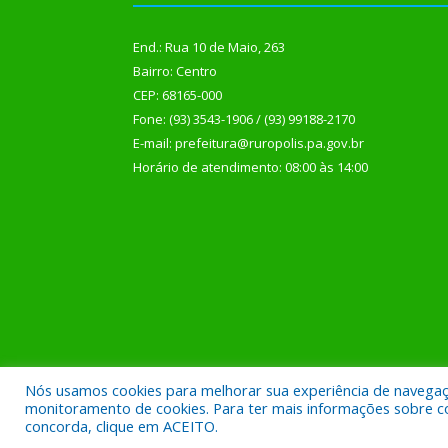
End.: Rua 10 de Maio, 263
Bairro: Centro
CEP: 68165-000
Fone: (93) 3543-1906 / (93) 99188-2170
E-mail: prefeitura@ruropolis.pa.gov.br
Horário de atendimento: 08:00 às 14:00
Nós usamos cookies para melhorar sua experiência de navegação
Todos os direitos reservados a Prefeitura Municipal
monitoramento de cookies. Para ter mais informações sobre como
concorda, clique em ACEITO.