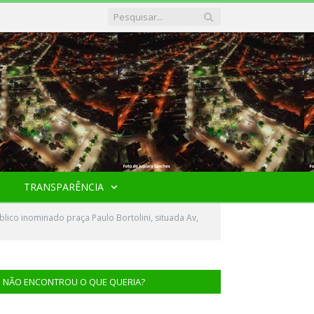
TRANSPARÊNCIA
ico inominado praça Paulo Bortolini, situada Av,
NÃO ENCONTROU O QUE QUERIA?