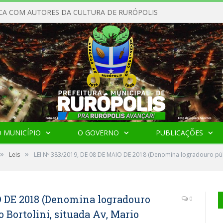
CA COM AUTORES DA CULTURA DE RURÓPOLIS
 MUNICÍPIO
O GOVERNO
PUBLICAÇÕES
»
»
Leis
LEI Nº 383/2019, DE 08 DE MAIO DE 2018 (Denomina logradouro públ
O DE 2018 (Denomina logradouro
0
 Bortolini, situada Av, Mario