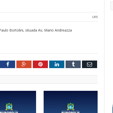
LEIS
ulo Bortolini, situada Av, Mario Andreazza
tter
Facebook
Google+
Pinterest
LinkedIn
Tumblr
Email