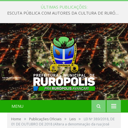
ÚLTIMAS PUBLICAÇÕES:
ESCUTA PÚBLICA COM AUTORES DA CULTURA DE RURÓPOLIS
MENU
»
»
»
Home
Publicações Oficiais
Leis
LEI Nº 389/2018, DE
01 DE OUTUBRO DE 2018 (Altera a denominação da rua José