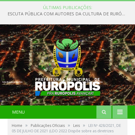
ÚLTIMAS PUBLICAÇÕES:
ESCUTA PÚBLICA COM AUTORES DA CULTURA DE RURÓPOLIS
MENU
»
»
»
Home
Publicações Oficiais
Leis
LEI Nº 428/2021, DE
05 DE JULHO DE 2021 (LDO 2022 Dispõe sobre as diretrizes