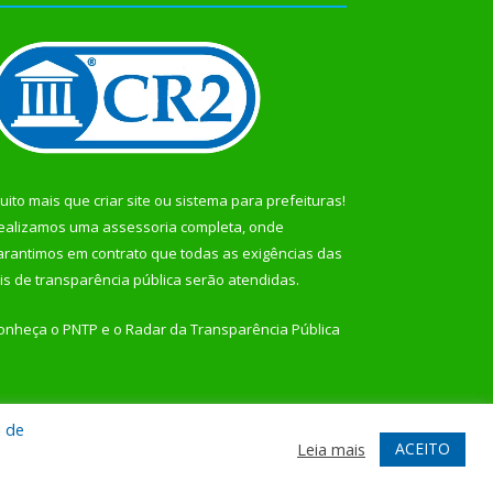
uito mais que
criar site
ou
sistema para prefeituras
!
ealizamos uma
assessoria
completa, onde
arantimos em contrato que todas as exigências das
eis de transparência pública
serão atendidas.
onheça o
PNTP
e o
Radar da Transparência Pública
a de
te
Acessar Área Administrativa
Acessar Webmail
ACEITO
Leia mais