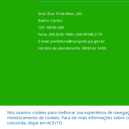
End.: Rua 10 de Maio, 263
Bairro: Centro
CEP: 68165-000
Fone: (93) 3543-1906 / (93) 99188-2170
E-mail: prefeitura@ruropolis.pa.gov.br
Horário de atendimento: 08:00 às 14:00
Nós usamos cookies para melhorar sua experiência de navegação
Todos os direitos reservados a Prefeitura Municipal
monitoramento de cookies. Para ter mais informações sobre como
concorda, clique em ACEITO.