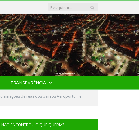
TRANSPARÊNCIA
ominações de ruas dos bairros Aeroporto II e
NÃO ENCONTROU O QUE QUERIA?