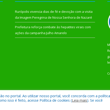
Rurópolis vivencia dias de fé e devoção com a visita
da Imagem Peregrina de Nossa Senhora de Nazaré
Prefeitura reforça combate às hepatites virais com
ações da campanha Julho Amarelo
M
R
g
l
C
 no portal. Ao utilizar nosso portal, você concorda com a polític
 de Rurópolis.
Mapa do Si
 isso é feito, acesse Política de cookies (
Leia mais
). Se você