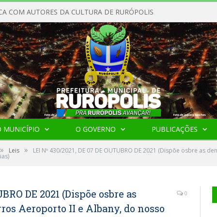
CA COM AUTORES DA CULTURA DE RURÓPOLIS
 MUNICÍPIO
O GOVERNO
PUBLICAÇÕES
»
»
Leis
LEI Nº 430/2021, DE 07 DE OUTUBRO DE 2021 (Dispõe osbre as den
ias)
UBRO DE 2021 (Dispõe osbre as
0
ros Aeroporto II e Albany, do nosso