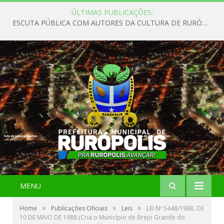
ÚLTIMAS PUBLICAÇÕES:
ESCUTA PÚBLICA COM AUTORES DA CULTURA DE RURÓPOLIS
MENU
»
»
»
Home
Publicações Oficiais
Leis
LEI Nº 5448/1988, DE
10 DE MAIO DE 1988 (Cria o Município de Brejo Grande do