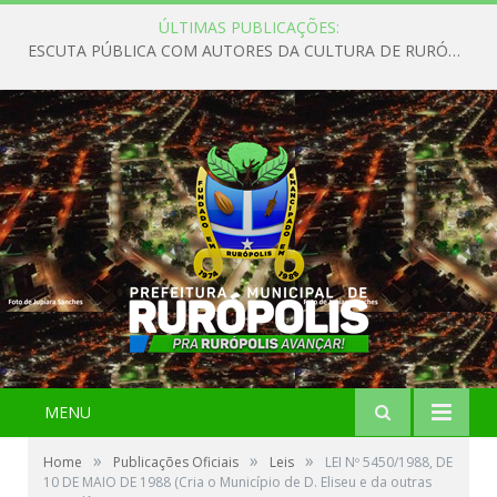
ÚLTIMAS PUBLICAÇÕES:
ESCUTA PÚBLICA COM AUTORES DA CULTURA DE RURÓPOLIS
MENU
»
»
»
Home
Publicações Oficiais
Leis
LEI Nº 5450/1988, DE
10 DE MAIO DE 1988 (Cria o Município de D. Eliseu e da outras