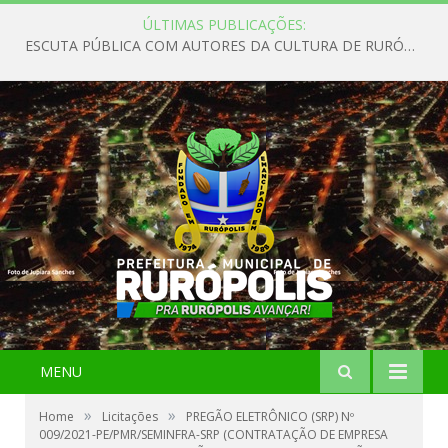
ÚLTIMAS PUBLICAÇÕES:
ESCUTA PÚBLICA COM AUTORES DA CULTURA DE RURÓPOLIS
MENU
»
»
Home
Licitações
PREGÃO ELETRÔNICO (SRP) Nº
009/2021-PE/PMR/SEMINFRA-SRP (CONTRATAÇÃO DE EMPRESA