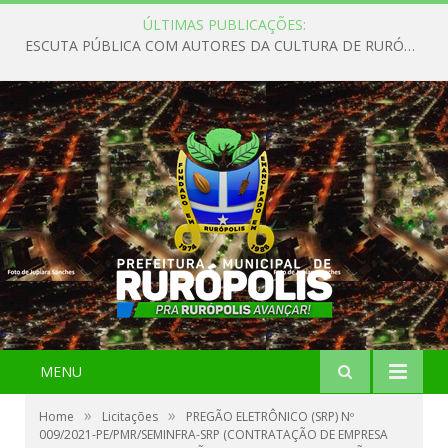
ÚLTIMAS PUBLICAÇÕES:
ESCUTA PÚBLICA COM AUTORES DA CULTURA DE RURÓPOLIS
MENU
»
»
Home
Licitações
PREGÃO ELETRÔNICO (SRP) Nº
009/2021-PE/PMR/SEMINFRA-SRP (CONTRATAÇÃO DE EMPRESA